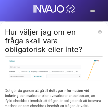
Toggle
Navigation
Home
Invajo Classic
Invajo Beyond
Hur väljer jag om en
Invajo Submit & Review (Abstracts)
fråga skall vara
For participants
Contact
Contact
obligatorisk eller inte?
Det gör du genom att gå till
deltagarinformation vid
bokning
och markerar eller avmarkerar checkboxen, en
ifylld checkbox innebär att frågan är obligatorisk att besvara
medans en tom checkbox innebär att frågan är valfri.